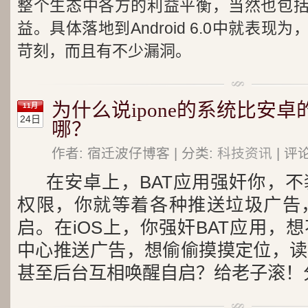
整个生态中各方的利益平衡，当然也包括Go
益。具体落地到Android 6.0中就表
苛刻，而且有不少漏洞。
为什么说ipone的系统比安
11月
24日
哪？
作者: 宿迁波仔博客 | 分类:
科技资讯
| 评
在安卓上，BAT应用强奸你，
权限，你就等着各种推送垃圾广告
启。
在iOS上，你强奸BAT应用，
中心推送广告，想偷偷摸摸定位，读
甚至后台互相唤醒自启？给老子滚！