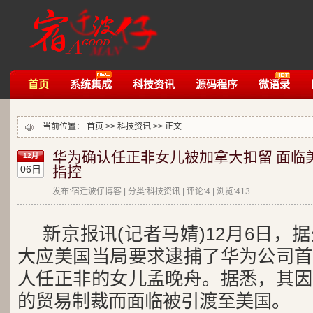
首页
系统集成
科技资讯
源码程序
微语录
当前位置：
首页
>>
科技资讯
>> 正文
华为确认任正非女儿被加拿大扣留 面临
12月
06日
指控
发布:宿迁波仔博客 | 分类:科技资讯 | 评论:4 | 浏览:
413
新京报讯(记者马婧)12月6日，
大应美国当局要求逮捕了华为公司首
人任正非的女儿孟晚舟。据悉，其因
的贸易制裁而面临被引渡至美国。