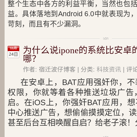
整个生态中各方的利益平衡，当然也包括Go
益。具体落地到Android 6.0中就表
苛刻，而且有不少漏洞。
为什么说ipone的系统比安
11月
24日
哪？
作者: 宿迁波仔博客 | 分类:
科技资讯
| 评
在安卓上，BAT应用强奸你，
权限，你就等着各种推送垃圾广告
启。
在iOS上，你强奸BAT应用，
中心推送广告，想偷偷摸摸定位，读
甚至后台互相唤醒自启？给老子滚！