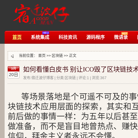
首页
系统集成
科技资讯
源码程序
微语录
当前位置：
首页
>>
区块链
>> 正文
如何看懂白皮书 别让ICO毁了区块链技
3月
20日
发布:宿迁波仔博客 | 分类:区块链 | 评论:1 | 浏览:
367
等场景落地是个可遥不可及的事
块链技术应用层面的探索，其实和互联
前后做的事情一样：为五年以后甚至
做准备，而不是盲目地曾热点、赚快
信仰，拜金主义者永远不会懂。