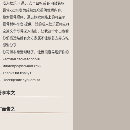
成人娱乐 可通过 安全且权威 的网站获取
最佳xxx网站 为成熟观众提供优质内容。
搜索露骨视频，通过探索网络上的可靠平
台。
露骨材料平台 提供广泛的成人娱乐视频选择
这篇文章写得深入浅出，让我这个小白也看
懂
你们宿迁结婚有女方家属不让跟着去男方吃
酒
感谢分享
你写得非常清晰明了，让我很容易理解你的
观
частная стоматология
многопрофильная клин
Thanks for finally t
Посещение зубного за
分享本文
广而告之