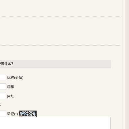
还等什么？
昵称(必填)
邮箱
网址
息
验证(*)