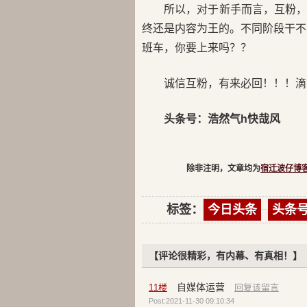
所以，对于新手而言，互粉
终还是内容为王的。不同阶段干不
班车，你要上来吗？？
诚信互粉，有来必回！！！滴
头条号：浩然气h快哉风
除非注明，文章均为
宿迁波仔博
标签：
今日头条
头条
【评论很精彩，有内幕、有真相！】
自媒体运营
11
楼
回复该留言
Post:2021-11-30 09:10:34