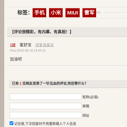
标签：
手机
小米
MIUI
雷军
【评论很精彩，有内幕、有真相！】
蜜舒宝
1
楼
回复该留言
Post:2016-08-18 13:44:21
加油吧
已有
1
位网友发表了一针见血的评论,你还等什么？
昵称(必填)
邮箱
网址
记住我,下次回复时不用重新输入个人信息