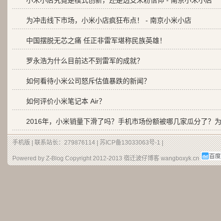
小米小店究竟是模式创新，还是透支米粉信仰 - 南京小米小店
为冲击线下市场，小米小店疯狂布点！ - 南京小米小店
中国摆脱无芯之痛 任正非雷军堪称民族英雄！
罗永浩为什么目前达不到雷军的成就？
如何看待小米公司怒斥估值暴跌的新闻？
如何评价小米笔记本 Air？
2016年，小米销量下滑了吗？手机市场份额被哪几家瓜分了？
手机版
| 联系站长：279876114 |
苏ICP备13033063号-1
|
Powered by Z-Blog Copyright 2012-2013
宿迁波仔博客
wangboxyk.cn