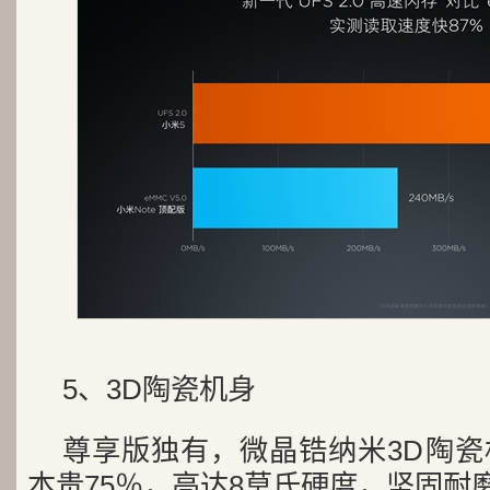
5、3D陶瓷机身
尊享版独有，微晶锆纳米3D陶
本贵75％，高达8莫氏硬度，坚固耐