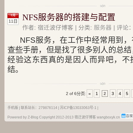
NFS服务器的搭建与配置
7月
11日
作者: 宿迁波仔博客 | 分类:
服务器
| 评论：
NFS服务，在工作中经常用到
查些手册，但是找了很多别人的总结
经验这东西真的是因人而异吧，不
结。
2 of 6
分页:
«
1
2
3
4
5
手机版
| 联系站长：279876114 |
苏ICP备13033063号-1
|
Powered by Z-Blog Copyright 2012-2013
宿迁波仔博客
wangboxyk.cn