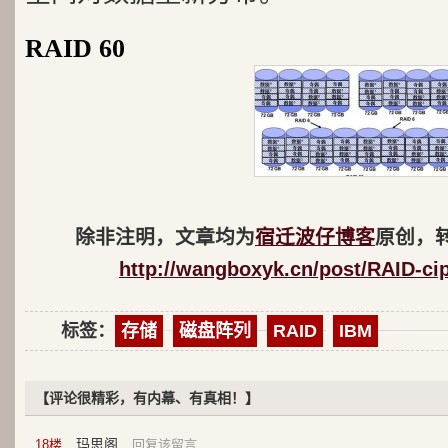
RAID 60
除非注明，文章均为
宿迁波仔博客
原创，
http://wangboxyk.cn/post/RAID-ci
标签：
存储
磁盘阵列
RAID
IBM
【评论很精彩，有内幕、有真相！】
玛思阁
18
楼
回复该留言