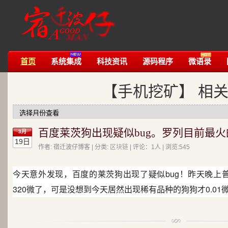
首页
系统集成
科技资讯
源码程序
微语录
【手机挖矿】 相
百度莱茨狗出现疑似bug。罗列目前最
3月
19日
作者: 宿迁波仔博客 | 分类:
区块链
| 评论：1人 | 浏览:
545
今天意外发现，百度的莱茨狗出现了疑似bug！昨天晚上
320微了，可是没想到今天居然出现稀有品种的狗狗才0.01