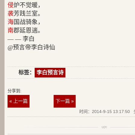
侵
炉不觉暖，
袭
芳践兰室。
海
国战骑象，
南
郡延恩遄。
— — 李白
@预言帝李白诗仙
标签：
李白预言诗
分享到:
« 上一篇
下一篇 »
时间：2014-9-15 13:17:50