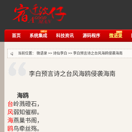
首页
系统集成
科技资讯
源码程序
微语录
当前位置：
微语录
>>
诗仙李白
>>
李白预言诗之台风海鸥侵袭海南
李白预言诗之台风海鸥侵袭海南
海鸥
台
岭溅磴石，
风
弱知催柳。
海
燕巢书阁，
鸥
鸟牵丝殇。