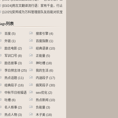
令作五申。
[03/24]
用古文翻译流行语：家有千金，行止
由心。
[12/25]
安邦成为万科管理层队友后能对抗宝
能系了么？安邦有什么动机加入万科管理层
Tags列表
一方？
百度
(5)
搜索引擎
(4)
外链
(1)
百度指数
(1)
励志电影
(2)
经典语录
(10)
军训口号
(8)
正能量
(5)
励志故事
(3)
神吐槽
(18)
李白预言诗
(25)
我的生活
(6)
热点话题
(11)
内涵段子
(17)
经典段子
(16)
搞笑段子
(30)
中秋节日祝福语
seo优化
(2)
2)
吐槽
(6)
热点新闻
(10)
名人轶事
(2)
负能量
(3)
热点人物
(3)
木子美
(18)