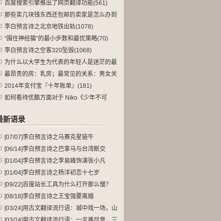
么(165)
百度搜索引擎推出了网页翻译功能(561)
那些卖几块钱东西还包邮的卖家是怎么办到
的(190)
李白预言诗之北京地铁出轨(1078)
“围住神经猫”的最小步数和最优策略(70)
李白预言诗之空客320坠毁(1068)
为什么以大学生为代表的年轻人是迷茫的最
大(115)
最昂贵的房：乳房；最常见的关系：男女关
系(90)
2014年支付宝『十年账单』(181)
如何看待优酷方面对于 Niko《少年不可
(107)
最新语录
[07/07]
李白预言诗之马赛克星链牛
[06/14]
李白预言诗之巴拿马与台湾断交
[01/04]
李白预言诗之李易峰饰演张小凡
[01/04]
李白预言诗之杨洋初恋十七岁
[09/22]
百度站长工具为什么打开那么慢？
[08/18]
李白预言诗之王宝强要离婚
[03/24]
用古文翻译流行语：城中戏一场，山
民笑断肠。
[03/24]
用古文翻译流行语：一言难尽意，三