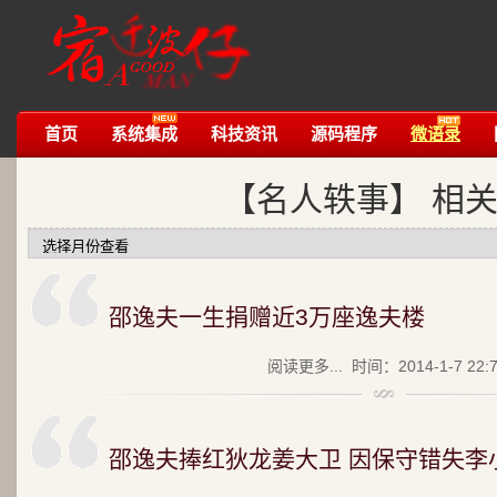
首页
系统集成
科技资讯
源码程序
微语录
【名人轶事】 相
邵逸夫一生捐赠近3万座逸夫楼
阅读更多...
时间：2014-1-7 22:
邵逸夫捧红狄龙姜大卫 因保守错失李