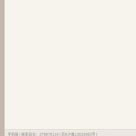
手机版
| 联系站长：279876114 |
苏ICP备13033063号
|