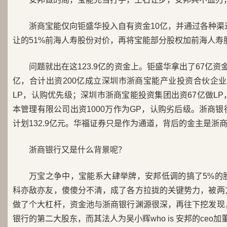
浙商宝能仅向钜盛华投入自有资金10亿，并通过各种渠
让的51%前海人寿股份对价，再将宝能部分股权加前海人寿股
问题就出在这123.9亿的资金上。钜盛华拿出了67亿资金
亿，合计出资200亿成立深圳市浙商宝能产业投资合伙企业。
LP，认购优先级；深圳市浙商宝能投资集团出资67亿做L
本管理有限公司出资1000万作为GP，认购劣后级。浙商
计划132.9亿元。华福证券只是作为通道，背后的金主是浙
浙商银行又是什么背景呢？
万宝之争中，宝能系大肆举牌，安邦低调的搞了5%的
科亦敌亦友，傻傻分不清，成了各方拉拢的关键势力，被两
做了个大杠杆，资金池与浙商银行渊源很深，再往下挖发现
银行的第二大股东，而其法人为吴小辉who is 安邦的ceo加