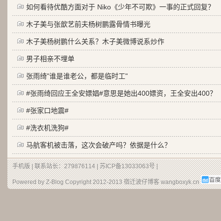
如何看待优酷方面对于 Niko《少年不可欺》一事的正式回复？
木子美与张歆艺前夫杨树鹏露骨情书曝光
木子美杨树鹏什么关系？木子美微博说系炒作
男子相亲不埋单
张雨绮"谁是谁老公，都是临时工"
#张雨绮回应王全安嫖娼#意思是她出400嫖资，王全安出400？
#张家口地震#
#洗衣机洗狗#
马航客机被击落，这次会破产吗？依据是什么？
手机版
| 联系站长：279876114 |
苏ICP备13033063号
|
Powered by Z-Blog Copyright 2012-2013
宿迁波仔博客
wangboxyk.cn