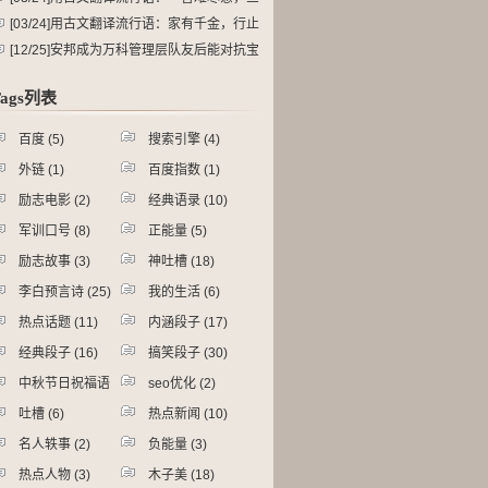
令作五申。
[03/24]
用古文翻译流行语：家有千金，行止
由心。
[12/25]
安邦成为万科管理层队友后能对抗宝
能系了么？安邦有什么动机加入万科管理层
Tags列表
一方？
百度
(5)
搜索引擎
(4)
外链
(1)
百度指数
(1)
励志电影
(2)
经典语录
(10)
军训口号
(8)
正能量
(5)
励志故事
(3)
神吐槽
(18)
李白预言诗
(25)
我的生活
(6)
热点话题
(11)
内涵段子
(17)
经典段子
(16)
搞笑段子
(30)
中秋节日祝福语
seo优化
(2)
2)
吐槽
(6)
热点新闻
(10)
名人轶事
(2)
负能量
(3)
热点人物
(3)
木子美
(18)