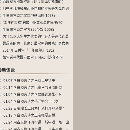
么(165)
百度搜索引擎推出了网页翻译功能(561)
那些卖几块钱东西还包邮的卖家是怎么办到
的(190)
李白预言诗之北京地铁出轨(1078)
“围住神经猫”的最小步数和最优策略(70)
李白预言诗之空客320坠毁(1068)
为什么以大学生为代表的年轻人是迷茫的最
大(115)
最昂贵的房：乳房；最常见的关系：男女关
系(90)
2014年支付宝『十年账单』(181)
如何看待优酷方面对于 Niko《少年不可
(107)
最新语录
[07/07]
李白预言诗之马赛克星链牛
[06/14]
李白预言诗之巴拿马与台湾断交
[01/04]
李白预言诗之李易峰饰演张小凡
[01/04]
李白预言诗之杨洋初恋十七岁
[09/22]
百度站长工具为什么打开那么慢？
[08/18]
李白预言诗之王宝强要离婚
[03/24]
用古文翻译流行语：城中戏一场，山
民笑断肠。
[03/24]
用古文翻译流行语：一言难尽意，三