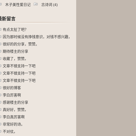
木子美性爱日记
古诗词
(4)
15)
最新留言
有点太扯了吧？
因为那时候没有挣钱意识，对钱不感兴趣，
对
很好的的分享，赞赞。
期待楼主的分享
收藏了，赞赞。
文章不错支持一下吧
文章不错支持一下吧
文章不错支持一下吧
很好的博客
李白厉害啊
感谢楼主的分享
真好好，赞赞。
李白真厉害啊
非常好的诗。
不对仗。