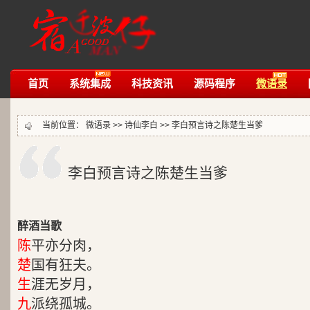
首页
系统集成
科技资讯
源码程序
微语录
当前位置：
微语录
>>
诗仙李白
>>
李白预言诗之陈楚生当爹
李白预言诗之陈楚生当爹
醉酒当歌
陈
平亦分肉，
楚
国有狂夫。
生
涯无岁月，
九
派绕孤城。