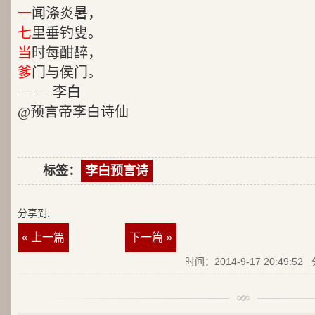
一
闻涤炎暑，
七
里垂钓叟。
当
时每酣醉，
爹
门与侯门。
— — 李白
@预言帝李白诗仙
标签：
李白预言诗
分享到:
« 上一篇
下一篇 »
时间：2014-9-17 20:49:52