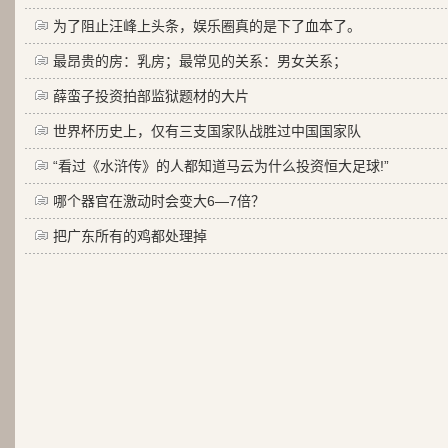
为了阻止汪峰上头条，娱乐圈真的是下了血本了。
最昂贵的房：乳房；最常见的关系：男女关系；
薛蛮子投资拍部监狱题材的大片
世界杯历史上，仅有三支国家队战胜过中国国家队
“看过《水浒传》的人都知道马云为什么投资恒大足球!”
哪个器官在激动时会变大6—7倍？
把广东所有的鸡都处理掉