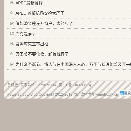
APEC最新解释
APEC 首都机场安检太严了
假如潘金莲没开窗户，太经典了！
库克是gay
蒂姆库克宣布出柜
万圣节不要化妆，卸妆就行了。
为什么圣诞节、情人节在中国深入人心，万圣节却没能普及开来
手机版
| 联系站长：279876114 |
苏ICP备13033063号
|
Powered by Z-Blog Copyright 2012-2013
宿迁波仔博客
wangboxyk.cn