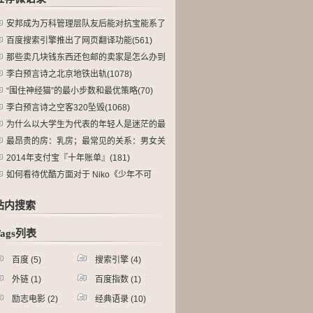
名人
(1)
事迹
(2)
it名
安邦成为万科管理层队友后能对抗宝能系了
人
(1)
么(165)
百度搜索引擎推出了网页翻译功能(561)
那些卖几块钱东西还包邮的卖家是怎么办到
的(190)
李白预言诗之北京地铁出轨(1078)
“围住神经猫”的最小步数和最优策略(70)
李白预言诗之空客320坠毁(1068)
为什么以大学生为代表的年轻人是迷茫的最
大(115)
最昂贵的房：乳房；最常见的关系：男女关
系(90)
2014年支付宝『十年账单』(181)
如何看待优酷方面对于 Niko《少年不可
(107)
站内搜索
Tags列表
百度
(5)
搜索引擎
(4)
外链
(1)
百度指数
(1)
励志电影
(2)
经典语录
(10)