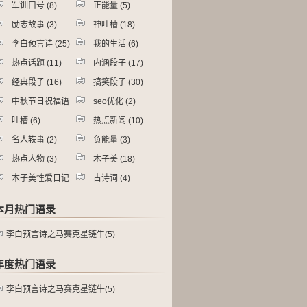
军训口号
(8)
正能量
(5)
励志故事
(3)
神吐槽
(18)
李白预言诗
(25)
我的生活
(6)
热点话题
(11)
内涵段子
(17)
经典段子
(16)
搞笑段子
(30)
中秋节日祝福语
seo优化
(2)
2)
吐槽
(6)
热点新闻
(10)
名人轶事
(2)
负能量
(3)
热点人物
(3)
木子美
(18)
木子美性爱日记
古诗词
(4)
15)
本月热门语录
李白预言诗之马赛克星链牛(5)
年度热门语录
李白预言诗之马赛克星链牛(5)