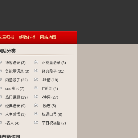
文章归档
经验心得
网站地图
网站分类
博客语录
(3)
正能量语录
(3)
负能量语录
(3)
经典段子
(31)
内涵段子
(22)
-
吐槽
(18)
seo资讯
(7)
IT新闻
(4)
神吐
热门话题
(29)
-
诗词
(27)
槽
(7)
经典语录
(9)
-
励志
(5)
诗仙
人生感悟
(1)
标语口号
(8)
李白
(25)
励志
励志
-
名人
(4)
节日祝福语
(2)
故事
(3)
电影
(2)
娱乐
名人
推荐微语录