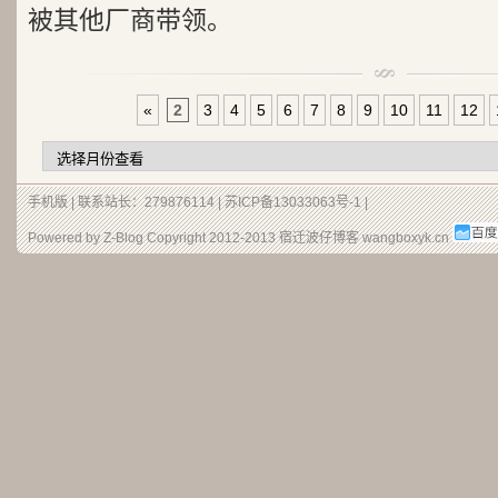
被其他厂商带领。
«
2
3
4
5
6
7
8
9
10
11
12
手机版
| 联系站长：279876114 |
苏ICP备13033063号-1
|
Powered by Z-Blog Copyright 2012-2013
宿迁波仔博客
wangboxyk.cn