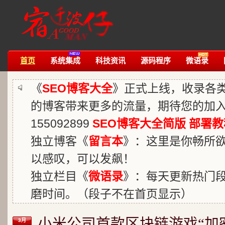
首页
系统集成
科技资讯
源码程序
微语录
《
SEO博客大全
》正式上线，收录各
的博客带来更多的流量，期待您的加入
155092899
SEO博客大全简版
部署教
独立博客《
留言本
》：这里是你畅所
以感叹，可以发飙！
独立栏目《
微语录
》：每天更新热门
磨时间。（段子不在首页显示）
小米公司首款区块链游戏“加
3月