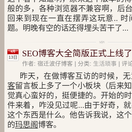
般的多，各种浏览器不兼容啊，后台各
回来到现在一直在摆弄这玩意.. 
题。明晚有空的话还得埋头苦干了...
SEO博客大全简版正式上线
4月
13日
作者: 宿迁波仔博客 | 分类:
生活琐事
| 评论
昨天，在做博客互访的时候，无
客
留言板上多了一个小板块（后来知
觉真心蛮好的，挺便捷的。开始的时
件来着，咋没见过呢...由于好奇，
这个东西是什么。他告诉我说，这个
的
玛思阁
博客。