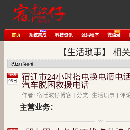
首页
系统集成
科技资讯
源码程序
微语录
【生活琐事】 相
宿迁市24小时搭电换电瓶电话 
12月
05日
汽车脱困救援电话
作者: 宿迁波仔博客 | 分类:
生活琐事
| 评
主营业务：