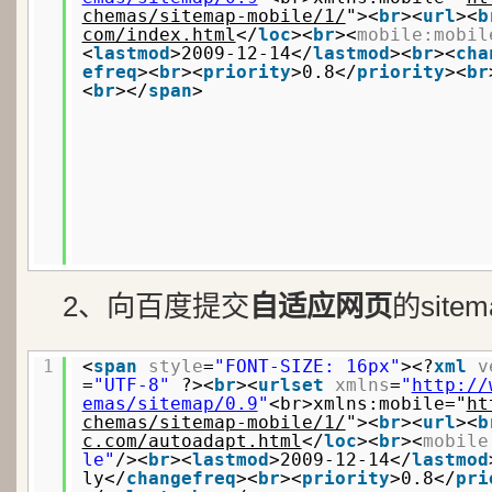
chemas/sitemap-mobile/1/
"><
br
><
url
><
b
com/index.html
</
loc
><
br
><
mobile:mobil
<
lastmod
>2009-12-14</
lastmod
><
br
><
cha
efreq
><
br
><
priority
>0.8</
priority
><
br
<
br
></
span
>
2、向百度提交
自适应网页
的sit
1
<
span
style
=
"FONT-SIZE: 16px"
><?
xml
v
=
"UTF-8"
?><
br
><
urlset
xmlns
=
"
http://
emas/sitemap/0.9
"
<br>xmlns:mobile="
ht
chemas/sitemap-mobile/1/
"><
br
><
url
><
b
c.com/autoadapt.html
</
loc
><
br
><
mobile
le"
/><
br
><
lastmod
>2009-12-14</
lastmod
ly</
changefreq
><
br
><
priority
>0.8</
pri