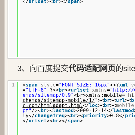
</
urlset
><
br
></
span
>
3、向百度提交
代码适配网页
的si
1
<
span
style
=
"FONT-SIZE: 16px"
><?
xml
v
=
"UTF-8"
?><
br
><
urlset
xmlns
=
"
http://
emas/sitemap/0.9
"
<br>xmlns:mobile="
ht
chemas/sitemap-mobile/1/
"><
br
><
url
><
b
c.com/htmladapt.html
</
loc
><
br
><
mobile
pt"
/><
br
><
lastmod
>2009-12-14</
lastmod
ly</
changefreq
><
br
><
priority
>0.8</
pri
</
urlset
><
br
></
span
>