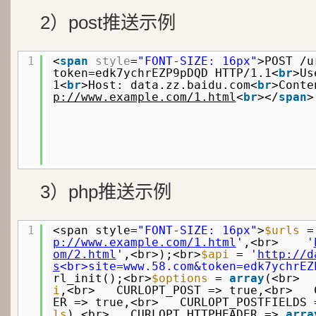
2）post推送示例
1
<
span
style
=
"FONT-SIZE: 16px"
>POST /u
token=edk7ychrEZP9pDQD HTTP/1.1<
br
>Us
1<
br
>Host: data.zz.baidu.com<
br
>Conte
p://www.example.com/1.html
<
br
></
span
>
3）php推送示例
1
<span style=
"FONT-SIZE: 16px"
>
$urls
p://www.example.com/1.html
'
,<br>
'
om/2.html
'
,<br>);<br>
$api
=
'
http://d
s
<br>site=www.58.com&token=edk7ychrEZ
rl_init();<br>
$options
=
array
(<br> 
i
,<br> CURLOPT_POST => true,<br> C
ER => true,<br> CURLOPT_POSTFIELDS 
ls
),<br> CURLOPT_HTTPHEADER =>
arra