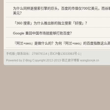
为什么同样是搜索引擎的巨头，百度的市值仅700亿美元，而谷歌
美元？
「360 搜索」为什么推出新的独立搜索「好搜」？
Google 重回中国市场就能够打败百度？
『阿兰+seo』是做什么的？为何『阿兰+seo』的百度指数这么
手机版
| 联系站长：279876114 |
苏ICP备13033063号-1
|
Powered by Z-Blog Copyright 2012-2013
宿迁波仔博客
wangboxyk.cn