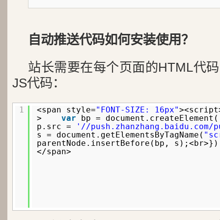
自动推送代码如何安装使用？
站长需要在每个页面的HTML代
JS代码：
1
<span style=
"FONT-SIZE: 16px"
><script
>
var
bp = document.createElement(
p.src =
'//push.zhanzhang.baidu.com/p
s = document.getElementsByTagName(
"sc
parentNode.insertBefore(bp, s);<br>})
</span>