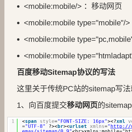
<mobile:mobile/> ：移动网页
<mobile:mobile type="mobi
<mobile:mobile type="pc,mo
<mobile:mobile type="htmla
百度移动Sitemap协议的写法
这里关于传统PC站的sitemap写
1、向百度提交
移动网页
的site
1
<
span
style
=
"FONT-SIZE: 16px"
><?
xml
v
=
"UTF-8"
?><
br
><
urlset
xmlns
=
"
http://
emas/sitemap/0.9
"
<br>xmlns:mobile="
ht