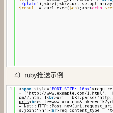
t/plain'
),<br>);<br>curl_setopt_array
$result
= curl_exec(
$ch
);<br>
echo
$re
4）ruby推送示例
1
<
span
style
=
"FONT-SIZE: 16px"
>require
= ['
http://www.example.com/1.html
', '
om/2.html
']<
br
>uri = URI.parse('
http:
urls
<
br
>site=www.xxx.com&token=eTk7yc
= Net::HTTP::Post.new(uri.request_uri
s.join("\n")<
br
>req.content_type = 't