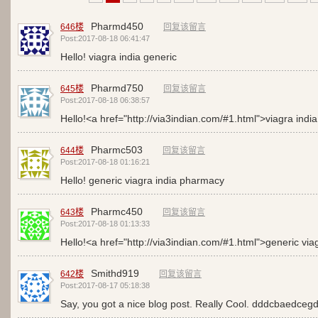
Pharmd450
646楼
回复该留言
Post:2017-08-18 06:41:47
Hello!
viagra india generic
Pharmd750
645楼
回复该留言
Post:2017-08-18 06:38:57
Hello!<a href="http://via3indian.com/#1.html">viagra indi
Pharmc503
644楼
回复该留言
Post:2017-08-18 01:16:21
Hello!
generic viagra india pharmacy
Pharmc450
643楼
回复该留言
Post:2017-08-18 01:13:33
Hello!<a href="http://via3indian.com/#1.html">generic vi
Smithd919
642楼
回复该留言
Post:2017-08-17 05:18:38
Say, you got a nice blog post. Really Cool. dddcbaedceg