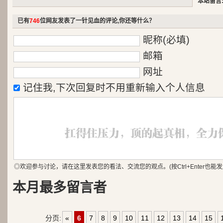
本站留言:(
已有
746
位网友发表了一针见血的评论,你还等什么？
昵称(必填)
邮箱
网址
记住我,下次回复时不用重新输入个人信息
◎欢迎参与讨论，请在这里发表您的看法、交流您的观点。(按Ctrl+Enter也能发
本月最多留言者
分页:
«
6
7
8
9
10
11
12
13
14
15