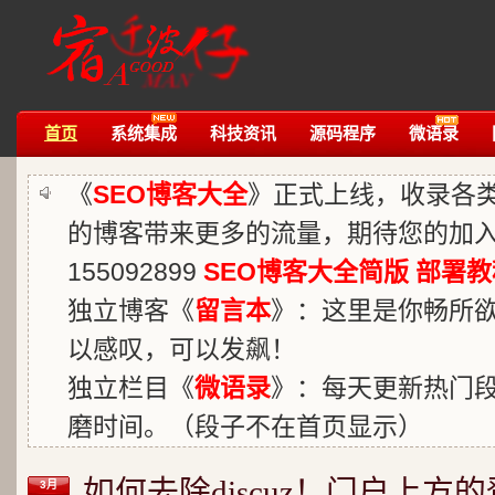
首页
系统集成
科技资讯
源码程序
微语录
《
SEO博客大全
》正式上线，收录各
的博客带来更多的流量，期待您的加入
155092899
SEO博客大全简版
部署教
独立博客《
留言本
》：这里是你畅所
以感叹，可以发飙！
独立栏目《
微语录
》：每天更新热门
磨时间。（段子不在首页显示）
如何去除discuz！门户上方
3月