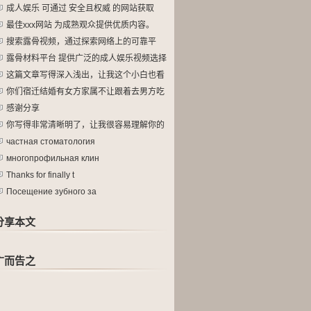
成人娱乐 可通过 安全且权威 的网站获取
最佳xxx网站 为成熟观众提供优质内容。
搜索露骨视频，通过探索网络上的可靠平
台。
露骨材料平台 提供广泛的成人娱乐视频选择
这篇文章写得深入浅出，让我这个小白也看
懂
你们宿迁结婚有女方家属不让跟着去男方吃
酒
感谢分享
你写得非常清晰明了，让我很容易理解你的
观
частная стоматология
многопрофильная клин
Thanks for finally t
Посещение зубного за
分享本文
广而告之