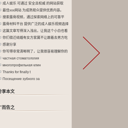
成人娱乐 可通过 安全且权威 的网站获取
最佳xxx网站 为成熟观众提供优质内容。
搜索露骨视频，通过探索网络上的可靠平
台。
露骨材料平台 提供广泛的成人娱乐视频选择
这篇文章写得深入浅出，让我这个小白也看
懂
你们宿迁结婚有女方家属不让跟着去男方吃
酒
感谢分享
你写得非常清晰明了，让我很容易理解你的
观
частная стоматология
многопрофильная клин
Thanks for finally t
Посещение зубного за
分享本文
广而告之