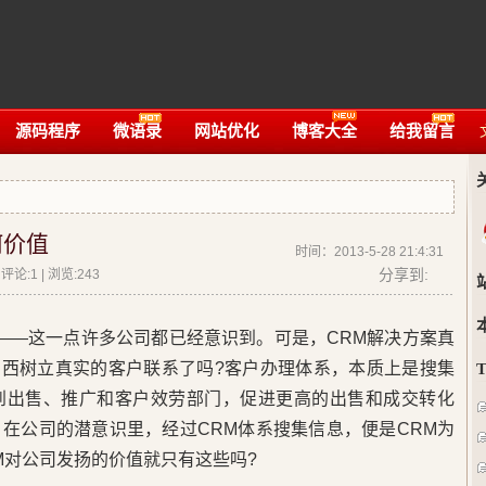
源码程序
微语录
网站优化
博客大全
给我留言
何价值
时间：2013-5-28 21:4:31
分享到:
论:1 | 浏览:
243
——这一点许多公司都已经意识到。可是，CRM解决方案真
东西树立真实的客户联系了吗?客户办理体系，本质上是搜集
到出售、推广和客户效劳部门，促进更高的出售和成交转化
在公司的潜意识里，经过CRM体系搜集信息，便是CRM为
M对公司发扬的价值就只有这些吗?