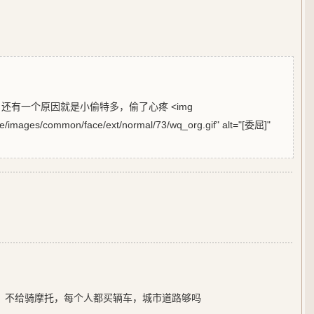
还有一个原因就是小偷特多，偷了心疼 <img
style/images/common/face/ext/normal/73/wq_org.gif" alt="[委屈]"
，不给骑摩托，每个人都买辆车，城市道路够吗