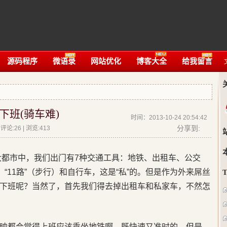
源码程序
微语录
网站优化
博客大全
给我留言
下班(骑车难)
时间：2013-10-24 20:54:42
分享到:
论:26 | 浏览:
413
大都市中，我们出门有7种交通工具：地铁、出租车、公交
、“11路”（步行）和自行车，这是“私”的。但是作为外来屌丝
下班呢？
当然了，首先我们得去掉出租车和私家车，不然怎
映都会觉得上班应该乘坐地铁啊，既快速又准时的。但是，