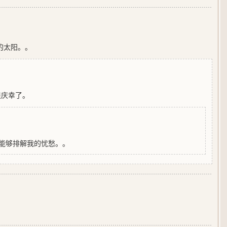
的太阳。。
很庆幸了。
能够排解我的忧愁。。