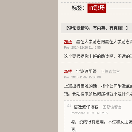
标签：
IT职场
【评论很精彩，有内幕、有真相！】
赢在大学励志网赢在大学励志
26
楼
Post:2014-12-26 11:46:55
这个要根据你上班的路途啊，不远的
宁波遮阳篷
25
楼
回复该留言
Post:2013-11-07 15:08:08
上班出行困难的话，找个公司附近点
钱。长期看来多出的房租就不是什么
宿迁波仔博客
回复该留言
Post:2013-11-07 16:07:15
嗯，说的很有道理。不过和女朋
呵。