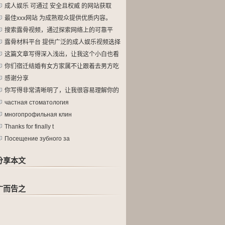
成人娱乐 可通过 安全且权威 的网站获取
最佳xxx网站 为成熟观众提供优质内容。
搜索露骨视频，通过探索网络上的可靠平
台。
露骨材料平台 提供广泛的成人娱乐视频选择
这篇文章写得深入浅出，让我这个小白也看
懂
你们宿迁结婚有女方家属不让跟着去男方吃
酒
感谢分享
你写得非常清晰明了，让我很容易理解你的
观
частная стоматология
многопрофильная клин
Thanks for finally t
Посещение зубного за
分享本文
广而告之