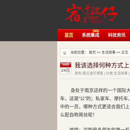
首页
系统集成
科技资讯
当前位置：
首页
>>
生活琐事
>> 正文
我该选择何种方式上
10月
24日
发布:宿迁波仔博客 | 分类:生活琐事 | 评
身处于南京这样的一个国际
车，这是“公”的；私家车、摩托车
中的一员，哪种方式更适合我们上
么配自称屌丝呢！
地铁：可能很多朋友的第一反