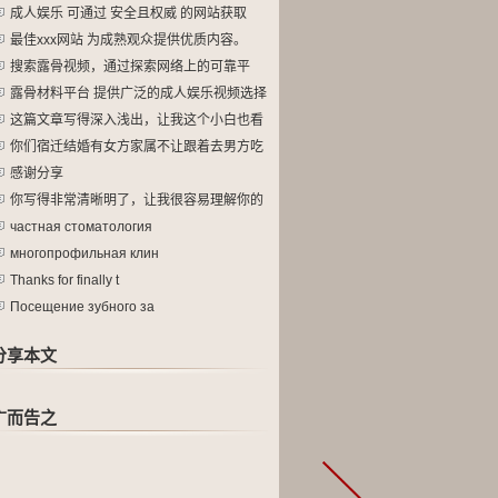
成人娱乐 可通过 安全且权威 的网站获取
最佳xxx网站 为成熟观众提供优质内容。
搜索露骨视频，通过探索网络上的可靠平
台。
露骨材料平台 提供广泛的成人娱乐视频选择
这篇文章写得深入浅出，让我这个小白也看
懂
你们宿迁结婚有女方家属不让跟着去男方吃
酒
感谢分享
你写得非常清晰明了，让我很容易理解你的
观
частная стоматология
многопрофильная клин
Thanks for finally t
Посещение зубного за
分享本文
广而告之