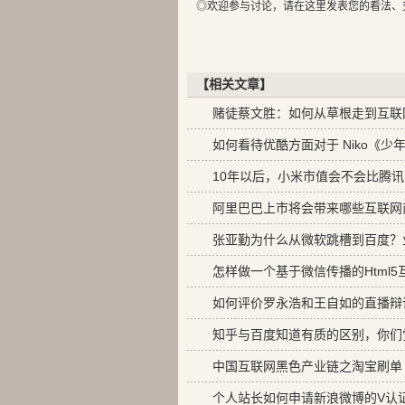
◎欢迎参与讨论，请在这里发表您的看法、
【相关文章】
赌徒蔡文胜：如何从草根走到互联
如何看待优酷方面对于 Niko《
10年以后，小米市值会不会比腾
阿里巴巴上市将会带来哪些互联网
张亚勤为什么从微软跳槽到百度？
怎样做一个基于微信传播的Html
如何评价罗永浩和王自如的直播辩
知乎与百度知道有质的区别，你们
中国互联网黑色产业链之淘宝刷单
个人站长如何申请新浪微博的V认