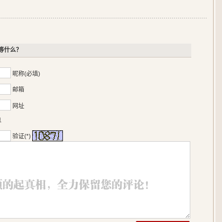
等什么？
昵称(必填)
邮箱
网址
息
验证(*)