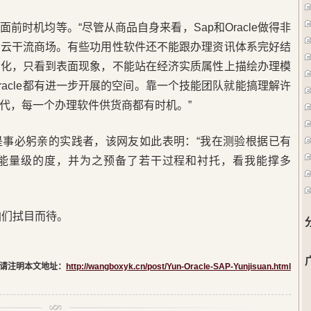
前时机均等。“尽管从商品自身来看，Sap和Oracle做得非
适云干流商场。有些功用性软件还不能跟办理资讯体系完好结
深化，只看到表面现象，不能站在经济实质属性上描绘办理模
racle都有进一步开展的空间。靠一个技能团队就能搞理解许
代，每一个办理软件供货商都有时机。”
是事必躬亲的实践者，该网友如此表明：“我在测验根据已有
能量级的度，并为之预备了若干过程和衬托，看我能撑多
咱们拭目而待。
请注明本文地址：
http://wangboxyk.cn/post/Yun-Oracle-SAP-Yunjisuan.html