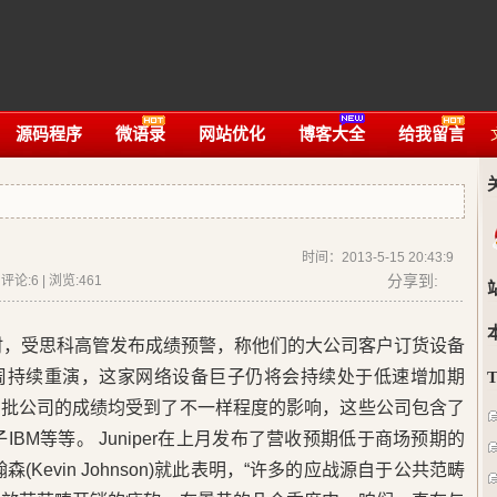
源码程序
微语录
网站优化
博客大全
给我留言
时间：2013-5-15 20:43:9
分享到:
论:6 | 浏览:
461
时，受思科高管发布成绩预警，称他们的大公司客户订货设备
周持续重演，这家网络设备巨子仍将会持续处于低速增加期
大批公司的成绩均受到了不一样程度的影响，这些公司包含了
子IBM等等。 Juniper在上月发布了营收预期低于商场预期的
Kevin Johnson)就此表明，“许多的应战源自于公共范畴