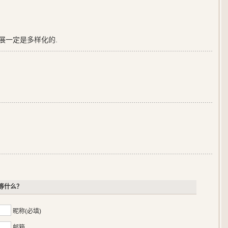
展一定是多样化的.
等什么？
昵称(必填)
邮箱