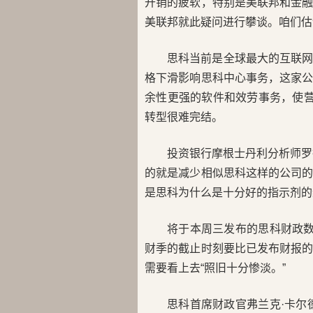
开销的疲软，特别是美联邦和金
美联邦就此疑问进行攀谈。咱们估
思科当前是全球最大的互联
格下滑影响思科中心事务，这家
余性更强的软件和效劳事务，使营
转型很难完结。
投资银行摩根士丹利分析师罗德·
的就是减少相似思科这样的公司
是思科为什么是十分好的指示剂的
将于本周三发布的思科财政
财季的截止时刻要比已发布财报
需要看上去“照旧十分惨淡。”
思科首席财政官弗兰克·卡尔德洛尼