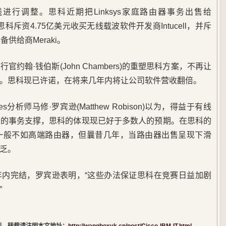
进行调整。思科近期把Linksys家庭路由器事务出售给
在此之前，思科斥资4.75亿美元收买无线载波软件开发商Intucell，并斥
供给商Meraki。
约翰·钱伯斯(John Chambers)的重塑思科方案，不再让
。思科现已许诺，在将来几年内将让公司软件营收翻倍。
rities分析师马修·罗宾逊(Matthew Robison)以为，得益于有线
盛的事务支撑，思科的体现现已好于多数人的预期。在思科的
一般不如高端路由器，但曩昔几年，当路由器出售呈现下滑
乏。
年内完结，罗宾逊表明，“这些办法保证思科在竞赛日益加剧
”