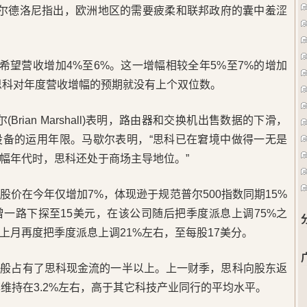
卡尔德洛尼指出，欧洲地区的需要疲柔和联邦政府的囊中羞涩
科希望营收增加4%至6%。这一增幅相较全年5%至7%的增加
，思科对年度营收增幅的预期就没有上个双位数。
歇尔(Brian Marshall)表明，路由器和交换机出售数据的下滑，
设备的运用年限。马歇尔表明，“思科已在窘境中做得一无是
幅年代时，思科还处于商场主导地位。”
股价在今年仅增加7%，体现逊于规范普尔500指数同期15%
一路下探至15美元，在该公司随后把季度派息上调75%之
上月再度把季度派息上调21%左右，至每股17美分。
一般占有了思科现金流的一半以上。上一财季，思科向股东返
维持在3.2%左右，高于其它科技产业同行的平均水平。