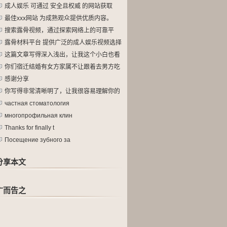
成人娱乐 可通过 安全且权威 的网站获取
最佳xxx网站 为成熟观众提供优质内容。
搜索露骨视频，通过探索网络上的可靠平
台。
露骨材料平台 提供广泛的成人娱乐视频选择
这篇文章写得深入浅出，让我这个小白也看
懂
你们宿迁结婚有女方家属不让跟着去男方吃
酒
感谢分享
你写得非常清晰明了，让我很容易理解你的
观
частная стоматология
многопрофильная клин
Thanks for finally t
Посещение зубного за
分享本文
广而告之