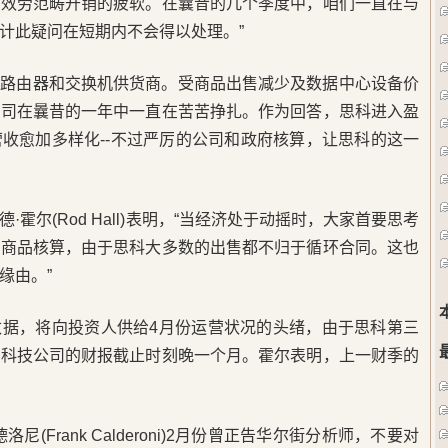
融效劳范畴开销的疲软。在曩昔的几个季度中，咱们一直在与
计此疑问在短期内不会得以处理。”
网路由器和交换机供货商。受商品出售减少及数据中心设备价
公司在曩昔的一年中一直在苦苦挣扎。作为回答，思科进入盈
收愈加多样化--不过严厉的公司和政府核算，让思科的这一
霍尔(Rod Hall)表明，“当经济处于动摇时，大家首要思考
的商品核算，由于思科大多数的出售都不归于循环合同。这也
缘由。”
数据，将向投资人供给4月份运营状况的头绪，由于思科第三
的科技公司的财报截止时刻晚一个月。霍尔表明，上一财季的
(Frank Calderoni)2月份曾正告华尔街分析师，不要对