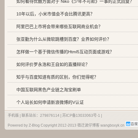
如何看待优酷方面对于 Niko《少年不可欺》一事的正式回复？
10年以后，小米市值会不会比腾讯更高？
阿里巴巴上市将会带来哪些互联网商业机会？
张亚勤为什么从微软跳槽到百度？业界如何评价？
怎样做一个基于微信传播的Html5互动页面或游戏？
如何评价罗永浩和王自如的直播辩论？
知乎与百度知道有质的区别，你们觉得呢？
中国互联网黑色产业链之淘宝刷单
个人站长如何申请新浪微博的V认证
手机版
| 联系站长：279876114 |
苏ICP备13033063号-1
|
Powered by Z-Blog Copyright 2012-2013
宿迁波仔博客
wangboxyk.cn