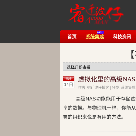
首页
系统集成
科技资讯
【
虚拟化里的高级NA
8月
14日
作者: 宿迁波仔博客 | 分类:
系统集成
高级
NAS
功能能用于
存储
虚
享的数据。与物理机一样，你能从
署的组织来说是有用的方法。