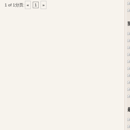
1 of 1
分页:
«
1
»