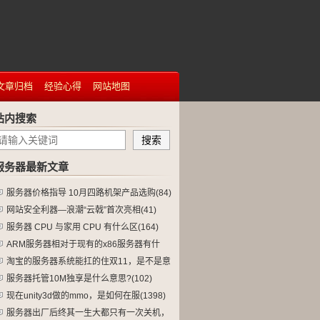
文章归档
经验心得
网站地图
站内搜索
服务器最新文章
服务器价格指导 10月四路机架产品选购(84)
网站安全利器—浪潮“云戟”首次亮相(41)
服务器 CPU 与家用 CPU 有什么区(164)
ARM服务器相对于现有的x86服务器有什
(165)
淘宝的服务器系统能扛的住双11，是不是意
(61)
服务器托管10M独享是什么意思?(102)
现在unity3d做的mmo，是如何在服(1398)
服务器出厂后终其一生大都只有一次关机，