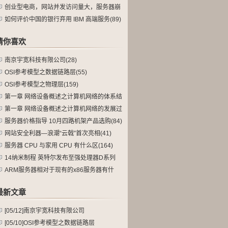
不(109)
创业型电商，网站并发访问量大，服务器崩
溃(465)
如何评价中国的银行弃用 IBM 高端服务(89)
猜你喜欢
南京宇宽科技有限公司(28)
OSI参考模型之数据链路层(55)
OSI参考模型之物理层(159)
第一章 网络设备概述之计算机网络的体系结
(82)
第一章 网络设备概述之计算机网络的发展过
(151)
服务器价格指导 10月四路机架产品选购(84)
网站安全利器—浪潮“云戟”首次亮相(41)
服务器 CPU 与家用 CPU 有什么区(164)
14纳米制程 英特尔发布至强处理器D系列
(60)
ARM服务器相对于现有的x86服务器有什
(165)
最新文章
[05/12]
南京宇宽科技有限公司
[05/10]
OSI参考模型之数据链路层