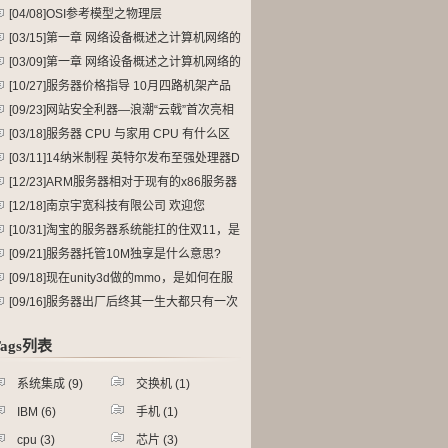
[04/08]
OSI参考模型之物理层
[03/15]
第一章 网络设备概述之计算机网络的
体系结构
[03/09]
第一章 网络设备概述之计算机网络的
发展过程
[10/27]
服务器价格指导 10月四路机架产品
选购
[09/23]
网站安全利器—浪潮“云戟”首次亮相
[03/18]
服务器 CPU 与家用 CPU 有什么区
别？
[03/11]
14纳米制程 英特尔发布至强处理器D
系列
[12/23]
ARM服务器相对于现有的x86服务器
有什么优缺点，发展前景如何？
[12/18]
南京宇宽科技有限公司 欢迎您
[10/31]
淘宝的服务器系统能扛的住双11，是
不是意味着他平时有很系统资源是闲置的？
[09/21]
服务器托管10M独享是什么意思?
[09/18]
现在unity3d做的mmo，是如何在服
务器端做碰撞检测或nav mesh寻路的？
[09/16]
服务器出厂后终其一生大都只有一次
关机，不可谓不悲壮，那为何它能够这么顽
Tags列表
强的运行N年不宕机呢？
系统集成
(9)
交换机
(1)
IBM
(6)
手机
(1)
cpu
(3)
芯片
(3)