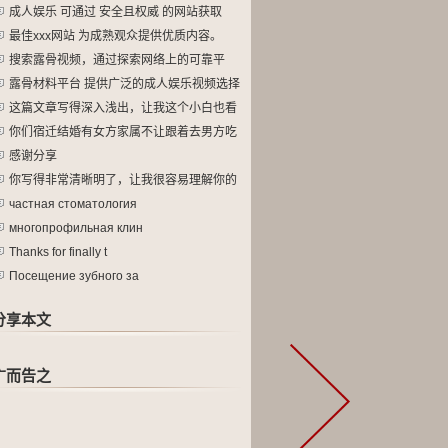
成人娱乐 可通过 安全且权威 的网站获取
最佳xxx网站 为成熟观众提供优质内容。
搜索露骨视频，通过探索网络上的可靠平
台。
露骨材料平台 提供广泛的成人娱乐视频选择
这篇文章写得深入浅出，让我这个小白也看
懂
你们宿迁结婚有女方家属不让跟着去男方吃
酒
感谢分享
你写得非常清晰明了，让我很容易理解你的
观
частная стоматология
многопрофильная клин
Thanks for finally t
Посещение зубного за
分享本文
广而告之