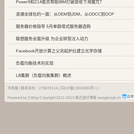
Power9和Z14能否帮助IBM打破营收下滑魔咒？
浪潮全球化的一面：从OEM到JDM，从ODCC到OCP
服务器价格指导 5月单路塔式服务器选购
联想服务全面升级 为企业转型注入动力
Facebook开放计算之父另起炉灶建立光学存储
负载均衡技术的实现
LB集群（负载均衡集群）概述
手机版
| 联系站长：279876114 |
苏ICP备13033063号-1
|
Powered by Z-Blog Copyright 2012-2013
宿迁波仔博客
wangboxyk.cn